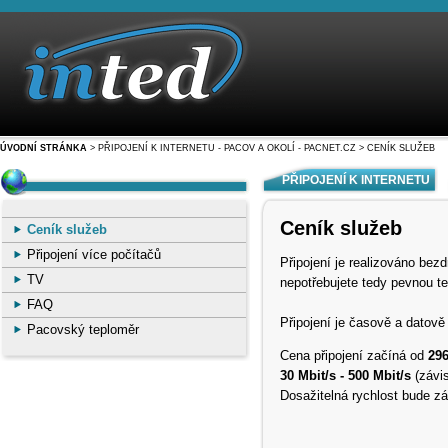
ÚVODNÍ STRÁNKA
> PŘIPOJENÍ K INTERNETU - PACOV A OKOLÍ - PACNET.CZ
> CENÍK SLUŽEB
PŘIPOJENÍ K INTERNETU
Ceník služeb
Ceník služeb
Připojení více počítačů
Připojení je realizováno b
TV
nepotřebujete tedy pevnou tel
FAQ
Připojení je časově a datov
Pacovský teploměr
Cena připojení začíná od
29
30 Mbit/s - 500 Mbit/s
(závis
Dosažitelná rychlost bude zá